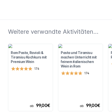
Weitere verwandte Aktivitäten...
Rom Pasta, Ravioli &
Pasta und Tiramisu
Tiramisu Kochkurs mit
machen Unterricht mit
Premium Wein
feinem italienischen
Wein in Rom
176
174
99,00€
99,00€
ab
ab