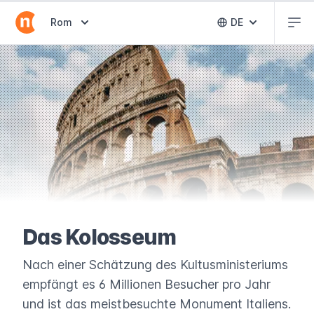
Abr
Abrir selector de destinos
Rom
DE
Abrir selector 
Das Kolosseum
Nach einer Schätzung des Kultusministeriums
empfängt es 6 Millionen Besucher pro Jahr
und ist das meistbesuchte Monument Italiens.