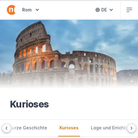
Abr
Abrir selector de destinos
Rom
DE
Abrir selector 
Kurioses
Kurze Geschichte
Kurioses
Lage und Errichbarkei