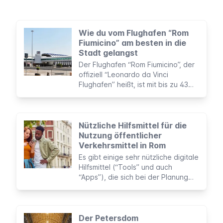
Wie du vom Flughafen “Rom
Fiumicino” am besten in die
Stadt gelangst
Der Flughafen “Rom Fiumicino”, der
offiziell “Leonardo da Vinci
Flughafen” heißt, ist mit bis zu 43
Millionen Passagieren jährlich der
größte internationale Flughafen
Italiens.
Nützliche Hilfsmittel für die
Nutzung öffentlicher
Verkehrsmittel in Rom
Es gibt einige sehr nützliche digitale
Hilfsmittel (“Tools” und auch
“Apps”), die sich bei der Planung
und Bezahlung von Fahrten mit
öffentlichen Verkehrsmitteln in Rom
als äußerst nützlich erweisen
können. Um sie während deines
Der Petersdom