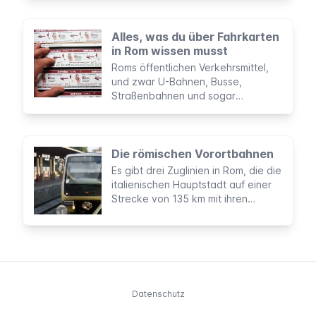
prunkvollen Anlage kann man heute
in Form einer vorher gebuchten
Alles, was du über Fahrkarten
Führung besichtigen.
in Rom wissen musst
Roms öffentlichen Verkehrsmittel,
und zwar U-Bahnen, Busse,
Straßenbahnen und sogar
Vorortzüge, verwenden das gleiche
Tarifsystem. Dadurch bekommst du
schnell einen Überblick und kannst
die für dich günstigste Option
Die römischen Vorortbahnen
wählen.
Es gibt drei Zuglinien in Rom, die die
italienischen Hauptstadt auf einer
Strecke von 135 km mit ihren
Vororten verknüpfen und daher als
Erweiterung der römischen U-Bahn
betrachtet werden können. Sie sind
eine Mischung aus S-Bahn und
einem “normalen” Regionalzug. Sie
werden von der gleichen
Datenschutz
Gesellschaft verwaltet wie die U-
Bahnen (ATAC), haben die gleichen