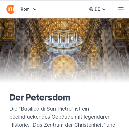
Abr
Abrir selector de destinos
Rom
DE
Abrir selector 
Der Petersdom
Die “Basilica di San Pietro” ist ein
beeindruckendes Gebäude mit legendärer
Historie. “Das Zentrum der Christenheit” und