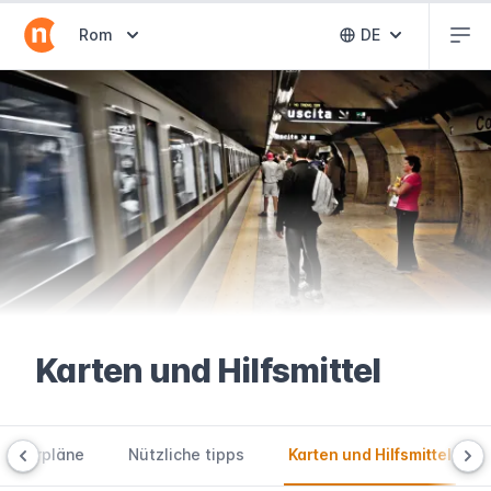
Abr
Abrir selector de destinos
Rom
DE
Abrir selector 
Karten und Hilfsmittel
d Fahrpläne
Nützliche tipps
Karten und Hilfsmittel