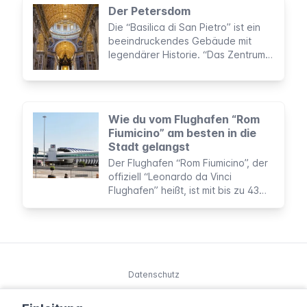
eine Mischung aus S-Bahn und
Der Petersdom
einem “normalen” Regionalzug. Sie
Die “Basilica di San Pietro” ist ein
werden von der gleichen
beeindruckendes Gebäude mit
Gesellschaft verwaltet wie die U-
legendärer Historie. “Das Zentrum
Bahnen (ATAC), haben die gleichen
der Christenheit” und das, was sich
Tarife und benutzen auch die
im Inneren der imposanten Kirche
gleichen Fahrscheine und
verbirgt wird jährlich von bis zu
Dauerkarten.
20.000 Touristen sowie Pilgern aus
Wie du vom Flughafen “Rom
aller Welt besucht.
Fiumicino” am besten in die
Stadt gelangst
Der Flughafen “Rom Fiumicino”, der
offiziell “Leonardo da Vinci
Flughafen” heißt, ist mit bis zu 43
Millionen Passagieren jährlich der
größte internationale Flughafen
Italiens.
Datenschutz