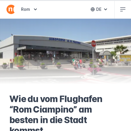
Abr
Abrir selector de destinos
Rom
DE
Abrir selector 
Wie du vom Flughafen
“Rom Ciampino” am
besten in die Stadt
kommst