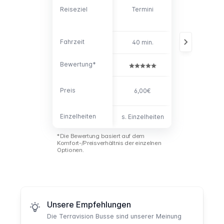
Vatikanstadt u
Reiseziel
Reiseziel
Termini
Circonvallazi
Aurelia
Fahrzeit
Fahrzeit
40 min.
35 - 75 min.
Bewertung*
Bewertung*
Preis
Preis
6,00€
6,00€
Einzelheiten
Einzelheiten
s. Einzelheiten
s. Einzelheite
*Die Bewertung basiert auf dem
Komfort-/Preisverhältnis der einzelnen
Optionen.
Unsere Empfehlungen
Die
Terravision Busse
sind unserer Meinung