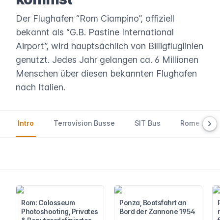
Der Flughafen “Rom Ciampino”, offiziell
bekannt als “G.B. Pastine International
Airport”, wird hauptsächlich von Billigfluglinien
genutzt. Jedes Jahr gelangen ca. 6 Millionen
Menschen über diesen bekannten Flughafen
nach Italien.
Intro
Terravision Busse
SIT Bus
Rome Airpo
Rom: Colosseum
Ponza, Bootsfahrt an
Photoshooting, Privates
Bord der Zannone 1954