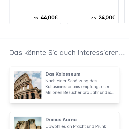
44,00€
24,00€
ab
ab
Das könnte Sie auch interessieren...
Das Kolosseum
Nach einer Schätzung des
Kultusministeriums empfängt es 6
Millionen Besucher pro Jahr und ist
das meistbesuchte Monument
Italiens. Aufgrund seiner Größe,
Schönheit und Geschichte zählt es
seit 2007 zu den Neuen Sieben
Domus Aurea
Weltwundern.
Obwohl es an Pracht und Prunk