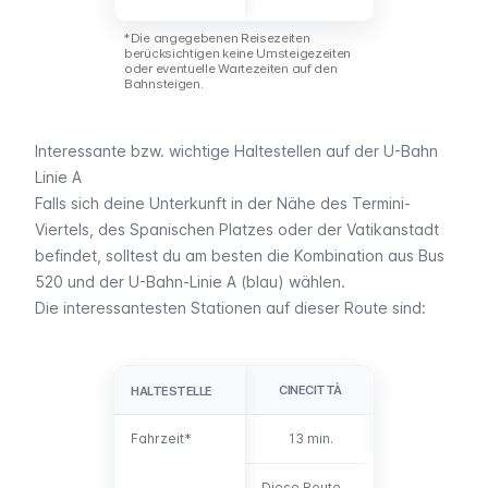
*Die angegebenen Reisezeiten
berücksichtigen keine Umsteigezeiten
oder eventuelle Wartezeiten auf den
Bahnsteigen.
Interessante bzw. wichtige Haltestellen auf der U-Bahn
Linie A
Falls sich deine Unterkunft in der Nähe des Termini-
Viertels, des Spanischen Platzes oder der Vatikanstadt
befindet, solltest du am besten die Kombination aus Bus
520 und der U-Bahn-Linie A (blau) wählen.
Die interessantesten Stationen auf dieser Route sind:
CINECITTÀ
PONTE LUNG
HALTESTELLE
HALTESTELLE
Fahrzeit*
Fahrzeit*
13 min.
25 min.
Diese Route
Dieser Bahnho