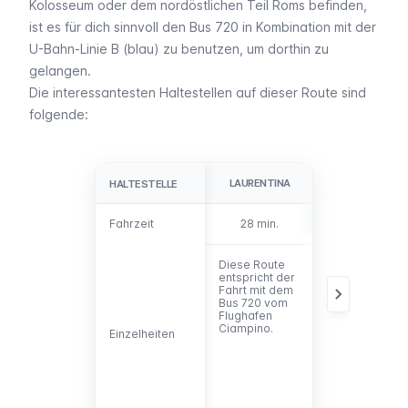
Kolosseum oder dem nordöstlichen Teil Roms befinden,
ist es für dich sinnvoll den Bus 720 in Kombination mit der
U-Bahn-Linie B (blau) zu benutzen, um dorthin zu
gelangen.
Die interessantesten Haltestellen auf dieser Route sind
folgende:
LAURENTINA
PIRAMIDE
HALTESTELLE
HALTESTELLE
Fahrzeit
Fahrzeit
28 min.
43 min.
Diese Route
Es besteht ein
entspricht der
Verbindung z
Fahrt mit dem
Regionalbahn
Bus 720 vom
Ostiense, von
Flughafen
dem aus man
Ciampino.
Trastevere
Einzelheiten
Einzelheiten
erreichen kann
und zum
Vorortbahnhof
Porta S. Paolo,
um nach Ostia
Antica zu fahre