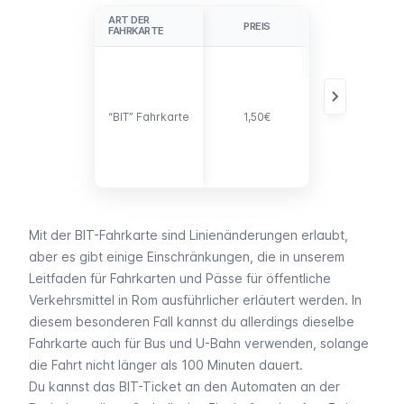
ART DER
ART DER
PREIS
EINZELHEITEN
FAHRKARTE
FAHRKARTE
Die Fahrkarte
ist 100 Minute
gültig und kan
in U-Bahnen,
“BIT” Fahrkarte
“BIT” Fahrkarte
1,50€
Stadtbussen
und
Straßenbahne
genutzt
werden.
Mit der BIT-Fahrkarte sind Linienänderungen erlaubt,
aber es gibt einige Einschränkungen, die in unserem
Leitfaden für Fahrkarten und Pässe für öffentliche
Verkehrsmittel in Rom ausführlicher erläutert werden. In
diesem besonderen Fall kannst du allerdings dieselbe
Fahrkarte auch für Bus und U-Bahn verwenden, solange
die Fahrt nicht länger als 100 Minuten dauert.
Du kannst das BIT-Ticket an den Automaten an der