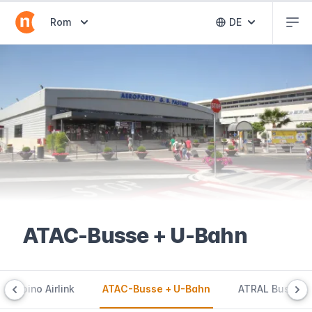
Abr
Abrir selector de destinos
Rom
DE
Abrir selector 
ATAC-Busse + U-Bahn
Ciampino Airlink
ATAC-Busse + U-Bahn
ATRAL Busse +