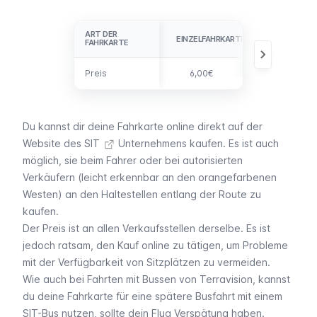
HIN-UND
ART DER
ART DER
EINZELFAHRKARTE
RÜCKFAHRT
FAHRKARTE
FAHRKARTE
Preis
Preis
6,00€
11,00€
Du kannst dir deine Fahrkarte online direkt auf der
Website des SIT
Unternehmens kaufen. Es ist auch
möglich, sie beim Fahrer oder bei autorisierten
Verkäufern (leicht erkennbar an den orangefarbenen
Westen) an den Haltestellen entlang der Route zu
kaufen.
Der Preis ist an allen Verkaufsstellen derselbe. Es ist
jedoch ratsam, den Kauf online zu tätigen, um Probleme
mit der Verfügbarkeit von Sitzplätzen zu vermeiden.
Wie auch bei Fahrten mit Bussen von
Terravision
, kannst
du deine Fahrkarte für eine spätere Busfahrt mit einem
SIT-Bus nutzen, sollte dein Flug Verspätung haben.