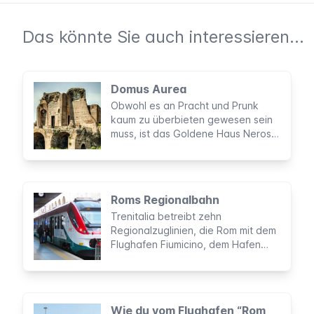
Das könnte Sie auch interessieren...
Domus Aurea
Obwohl es an Pracht und Prunk
kaum zu überbieten gewesen sein
muss, ist das Goldene Haus Neros
vielen nicht bekannt. Die
unterirdischen Ruinen der
prunkvollen Anlage kann man heute
in Form einer vorher gebuchten
Roms Regionalbahn
Führung besichtigen.
Trenitalia betreibt zehn
Regionalzuglinien, die Rom mit dem
Flughafen Fiumicino, dem Hafen
von Civitavecchia und vielen
Touristenattraktionen verbinden.
Wie du vom Flughafen “Rom