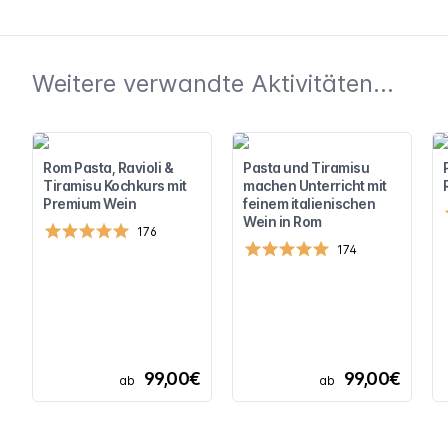
Weitere verwandte Aktivitäten...
Rom Pasta, Ravioli &
Pasta und Tiramisu
Tiramisu Kochkurs mit
machen Unterricht mit
Premium Wein
feinem italienischen
Wein in Rom
176
174
99,00€
99,00€
ab
ab