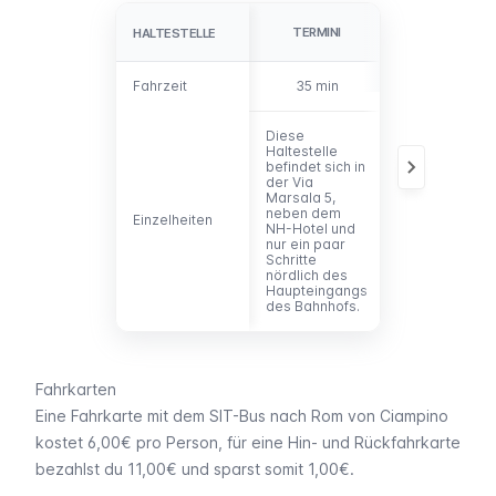
TERMINI
VATICANO
HALTESTELLE
HALTESTELLE
Fahrzeit
Fahrzeit
35 min
60 min.
Diese
Die Haltestell
Haltestelle
liegt an der Vi
befindet sich in
Crescenzio 28
der Via
nördlich von
Marsala 5,
Castel
neben dem
Sant’Angelo
Einzelheiten
Einzelheiten
NH-Hotel und
und nur
nur ein paar
wenige
Schritte
Schritte von
nördlich des
der Piazza
Haupteingangs
Cavour
des Bahnhofs.
entfernt.
Fahrkarten
Eine Fahrkarte mit dem SIT-Bus nach Rom von Ciampino
kostet 6,00€ pro Person, für eine Hin- und Rückfahrkarte
bezahlst du 11,00€ und sparst somit 1,00€.