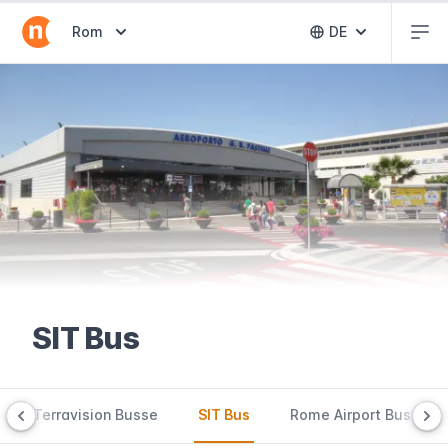
Abr
Abrir selector de destinos
Rom
DE
Abrir selector 
SIT Bus
Terravision Busse
SIT Bus
Rome Airport Bus