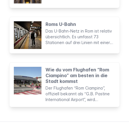
der Christenheit” und das, was sich
im Inneren der imposanten Kirche
verbirgt wird jährlich von bis zu
20.000 Touristen sowie Pilgern aus
Roms U-Bahn
aller Welt besucht.
Das U-Bahn-Netz in Rom ist relativ
übersichtlich. Es umfasst 73
Stationen auf drei Linien mit einer
Gesamtlänge von 60 km. Es werden
zwar nicht alle Bereiche der Stadt
abgedeckt, doch günstigerweise
liegen einige der wichtigsten
Wie du vom Flughafen “Rom
Sehenswürdigkeiten direkt auf dem
Ciampino” am besten in die
Streckennetz.
Stadt kommst
Der Flughafen “Rom Ciampino”,
offiziell bekannt als “G.B. Pastine
International Airport”, wird
hauptsächlich von Billigfluglinien
genutzt. Jedes Jahr gelangen ca. 6
Millionen Menschen über diesen
bekannten Flughafen nach Italien.