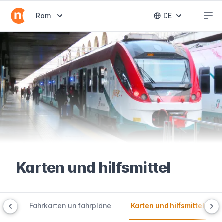
Abr
Abrir selector de destinos
Rom
DE
Abrir selector 
Karten und hilfsmittel
ien
Fahrkarten un fahrpläne
Karten und hilfsmittel