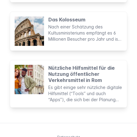
im Inneren der imposanten Kirche
verbirgt wird jährlich von bis zu
20.000 Touristen sowie Pilgern aus
Das Kolosseum
aller Welt besucht.
Nach einer Schätzung des
Kultusministeriums empfängt es 6
Millionen Besucher pro Jahr und ist
das meistbesuchte Monument
Italiens. Aufgrund seiner Größe,
Schönheit und Geschichte zählt es
seit 2007 zu den Neuen Sieben
Nützliche Hilfsmittel für die
Weltwundern.
Nutzung öffentlicher
Verkehrsmittel in Rom
Es gibt einige sehr nützliche digitale
Hilfsmittel (“Tools” und auch
“Apps”), die sich bei der Planung
und Bezahlung von Fahrten mit
öffentlichen Verkehrsmitteln in Rom
als äußerst nützlich erweisen
können. Um sie während deines
Aufenthalts zu benutzen, benötigst
du nur ein Mobiltelefon mit